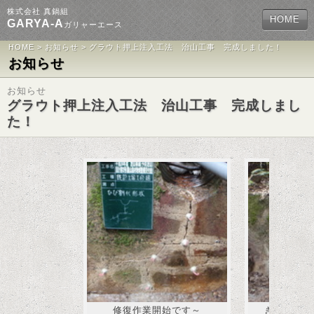
株式会社 真鍋組
HOME
GARYA-A
ガリャーエース
HOME
>
お知らせ
> グラウト押上注入工法 治山工事 完成しました！
お知らせ
お知らせ
グラウト押上注入工法 治山工事 完成しまし
た！
修復作業開始です～
きれいに修